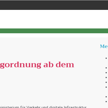
Me
ugordnung ab dem
isterium für Verkehr und digitale Infrastruktur