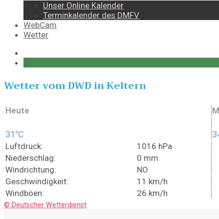
Unser Online Kalender
Terminkalender des DMFV
WebCam
Wetter
Wetter vom DWD in Keltern
Heute
M
31°C
3
Luftdruck:
1016 hPa
Niederschlag:
0 mm
Windrichtung:
NO
Geschwindigkeit:
11 km/h
Windböen:
26 km/h
© Deutscher Wetterdienst