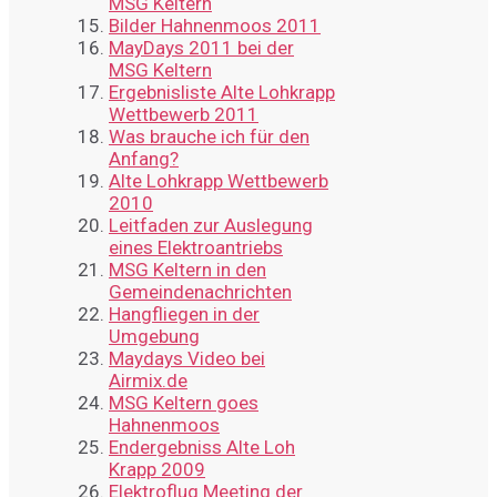
MSG Keltern
Bilder Hahnenmoos 2011
MayDays 2011 bei der
MSG Keltern
Ergebnisliste Alte Lohkrapp
Wettbewerb 2011
Was brauche ich für den
Anfang?
Alte Lohkrapp Wettbewerb
2010
Leitfaden zur Auslegung
eines Elektroantriebs
MSG Keltern in den
Gemeindenachrichten
Hangfliegen in der
Umgebung
Maydays Video bei
Airmix.de
MSG Keltern goes
Hahnenmoos
Endergebniss Alte Loh
Krapp 2009
Elektroflug Meeting der