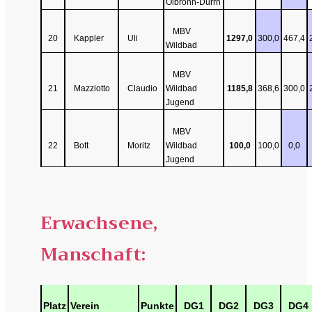
Ölbronn-Dürrn
MBV
20
Kappler
Uli
1297,0
300,0
467,4
Wildbad
MBV
21
Mazziotto
Claudio
Wildbad
1185,8
368,6
300,0
Jugend
MBV
22
Bott
Moritz
Wildbad
100,0
100,0
0,0
Jugend
Erwachsene,
Manschaft:
Platz
Verein
Punkte
DG1
DG2
DG3
DG4