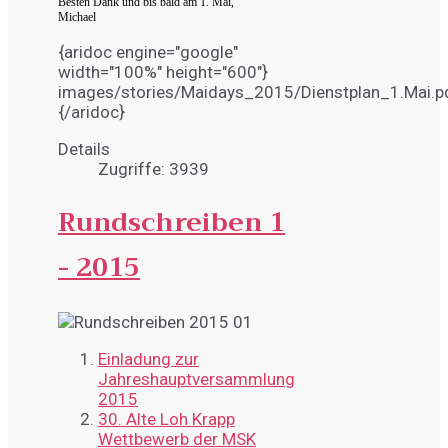
Besten Dank und bis bald am 1. Mai,
Michael
{aridoc engine="google"
width="100%" height="600"}
images/stories/Maidays_2015/Dienstplan_1.Mai.p
{/aridoc}
Details
Zugriffe: 3939
Rundschreiben 1
- 2015
Einladung zur
Jahreshauptversammlung
2015
30. Alte Loh Krapp
Wettbewerb der MSK