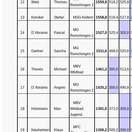
12
Walz
Thomas
1559,8
518,2
525,8
Remchingen 2
13
Krenkel
Stefan
MSG Keltern
1558,8
519,4
527,8
MG
14
D´Abramo
Pascal
1527,0
525,4
300,0
Remchingen 1
MG
15
Gartner
Sascha
1511,6
468,0
520,6
Remchingen 2
MBV
16
Theves
Michael
1461,2
300,0
513,6
Wildbad
MG
17
D´Abramo
Angelo
1435,2
300,0
490,8
Remchingen 2
MBV
18
Hülsmann
Max
Wildbad
1391,0
372,0
300,0
Jugend
MFC
19
Nauheimer
Klaus
1306,2
500,2
300,0