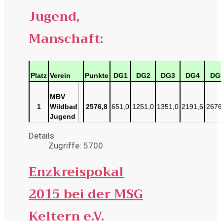
Jugend,
Manschaft:
Platz
Verein
Punkte
DG1
DG2
DG3
DG4
DG
MBV
1
Wildbad
2576,8
651,0
1251,0
1351,0
2191,6
2676
Jugend
Details
Zugriffe: 5700
Enzkreispokal
2015 bei der MSG
Keltern e.V.