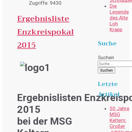
Zugriffe: 9430
Die
Legende
Ergebnisliste
des Alte
Loh
Enzkreispokal
Krapp
Suche
2015
Suchen
Suchen
Letzte
Artikel
Ergebnislisten Enzkreisp
2015
50 Jahre
MSG
bei der MSG
Keltern:
Großer