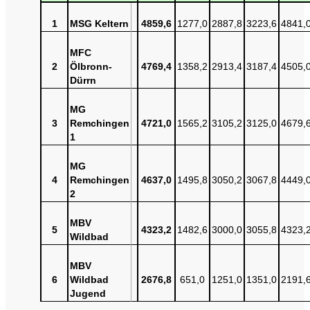
1
MSG Keltern
4859,6
1277,0
2887,8
3223,6
4841,
MFC
2
Ölbronn-
4769,4
1358,2
2913,4
3187,4
4505,
Dürrn
MG
3
Remchingen
4721,0
1565,2
3105,2
3125,0
4679,
1
MG
4
Remchingen
4637,0
1495,8
3050,2
3067,8
4449,
2
MBV
5
4323,2
1482,6
3000,0
3055,8
4323,
Wildbad
MBV
6
Wildbad
2676,8
651,0
1251,0
1351,0
2191,
Jugend