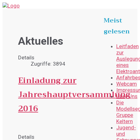
Meist
gelesen
Aktuelles
Leitfaden
zur
Details
Auslegun
Zugriffe: 3894
eines
Elektroant
Einladung zur
Anfahrbes
Webcam
Impress
Jahreshauptversammlung
Über Uns
Die
2016
Modellseg
Gruppe
Keltern
Jugend-
und
Details
Schnupper